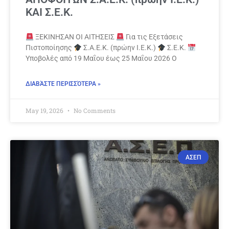
ΚΑΙ Σ.Ε.Κ.
ΞΕΚΙΝΗΣΑΝ ΟΙ ΑΙΤΗΣΕΙΣ
Για τις Εξετάσεις
Πιστοποίησης
Σ.Α.Ε.Κ. (πρώην Ι.Ε.Κ.)
Σ.Ε.Κ.
Υποβολές από 19 Μαΐου έως 25 Μαΐου 2026 Ο
ΔΙΑΒΆΣΤΕ ΠΕΡΙΣΣΌΤΕΡΑ »
May 19, 2026
No Comments
ΑΣΕΠ