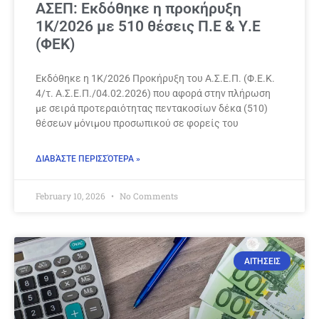
ΑΣΕΠ: Εκδόθηκε η προκήρυξη
1Κ/2026 με 510 θέσεις Π.Ε & Υ.Ε
(ΦΕΚ)
Εκδόθηκε η 1Κ/2026 Προκήρυξη του Α.Σ.Ε.Π. (Φ.Ε.Κ.
4/τ. Α.Σ.Ε.Π./04.02.2026) που αφορά στην πλήρωση
με σειρά προτεραιότητας πεντακοσίων δέκα (510)
θέσεων μόνιμου προσωπικού σε φορείς του
ΔΙΑΒΆΣΤΕ ΠΕΡΙΣΣΌΤΕΡΑ »
February 10, 2026
No Comments
ΑΙΤΗΣΕΙΣ