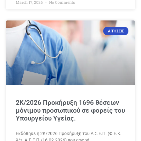
March 17, 2026
No Comments
ΑΙΤΗΣΕΙΣ
2Κ/2026 Προκήρυξη 1696 θέσεων
μόνιμου προσωπικού σε φορείς του
Υπουργείου Υγείας.
Εκδόθηκε η 2Κ/2026 Προκήρυξη του Α.Σ.Ε.Π. (Φ.Ε.Κ.
9/τ. Α.Σ.Ε.Π./16.02.2026) που αφορά