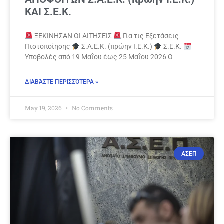
ΚΑΙ Σ.Ε.Κ.
ΞΕΚΙΝΗΣΑΝ ΟΙ ΑΙΤΗΣΕΙΣ
Για τις Εξετάσεις
Πιστοποίησης
Σ.Α.Ε.Κ. (πρώην Ι.Ε.Κ.)
Σ.Ε.Κ.
Υποβολές από 19 Μαΐου έως 25 Μαΐου 2026 Ο
ΔΙΑΒΆΣΤΕ ΠΕΡΙΣΣΌΤΕΡΑ »
May 19, 2026
No Comments
ΑΣΕΠ