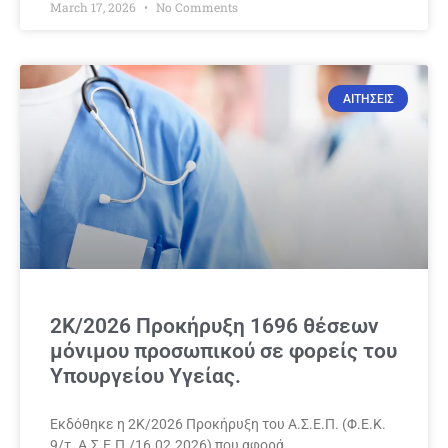
March 17, 2026
No Comments
ΑΙΤΗΣΕΙΣ
2Κ/2026 Προκήρυξη 1696 θέσεων
μόνιμου προσωπικού σε φορείς του
Υπουργείου Υγείας.
Εκδόθηκε η 2Κ/2026 Προκήρυξη του Α.Σ.Ε.Π. (Φ.Ε.Κ.
9/τ. Α.Σ.Ε.Π./16.02.2026) που αφορά