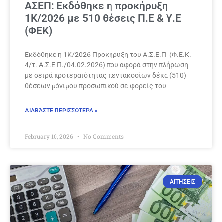
ΑΣΕΠ: Εκδόθηκε η προκήρυξη
1Κ/2026 με 510 θέσεις Π.Ε & Υ.Ε
(ΦΕΚ)
Εκδόθηκε η 1Κ/2026 Προκήρυξη του Α.Σ.Ε.Π. (Φ.Ε.Κ.
4/τ. Α.Σ.Ε.Π./04.02.2026) που αφορά στην πλήρωση
με σειρά προτεραιότητας πεντακοσίων δέκα (510)
θέσεων μόνιμου προσωπικού σε φορείς του
ΔΙΑΒΆΣΤΕ ΠΕΡΙΣΣΌΤΕΡΑ »
February 10, 2026
No Comments
ΑΙΤΗΣΕΙΣ