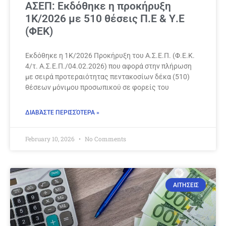
ΑΣΕΠ: Εκδόθηκε η προκήρυξη
1Κ/2026 με 510 θέσεις Π.Ε & Υ.Ε
(ΦΕΚ)
Εκδόθηκε η 1Κ/2026 Προκήρυξη του Α.Σ.Ε.Π. (Φ.Ε.Κ.
4/τ. Α.Σ.Ε.Π./04.02.2026) που αφορά στην πλήρωση
με σειρά προτεραιότητας πεντακοσίων δέκα (510)
θέσεων μόνιμου προσωπικού σε φορείς του
ΔΙΑΒΆΣΤΕ ΠΕΡΙΣΣΌΤΕΡΑ »
February 10, 2026
No Comments
ΑΙΤΗΣΕΙΣ