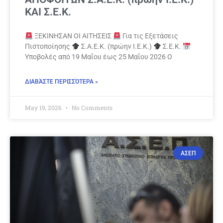
ΚΑΙ Σ.Ε.Κ.
ΞΕΚΙΝΗΣΑΝ ΟΙ ΑΙΤΗΣΕΙΣ
Για τις Εξετάσεις
Πιστοποίησης
Σ.Α.Ε.Κ. (πρώην Ι.Ε.Κ.)
Σ.Ε.Κ.
Υποβολές από 19 Μαΐου έως 25 Μαΐου 2026 Ο
ΔΙΑΒΆΣΤΕ ΠΕΡΙΣΣΌΤΕΡΑ »
May 19, 2026
No Comments
ΑΣΕΠ