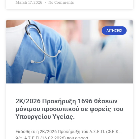
March 17, 2026
No Comments
ΑΙΤΗΣΕΙΣ
2Κ/2026 Προκήρυξη 1696 θέσεων
μόνιμου προσωπικού σε φορείς του
Υπουργείου Υγείας.
Εκδόθηκε η 2Κ/2026 Προκήρυξη του Α.Σ.Ε.Π. (Φ.Ε.Κ.
9/τ. Α.Σ.Ε.Π./16.02.2026) που αφορά