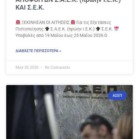
ΚΑΙ Σ.Ε.Κ.
ΞΕΚΙΝΗΣΑΝ ΟΙ ΑΙΤΗΣΕΙΣ
Για τις Εξετάσεις
Πιστοποίησης
Σ.Α.Ε.Κ. (πρώην Ι.Ε.Κ.)
Σ.Ε.Κ.
Υποβολές από 19 Μαΐου έως 25 Μαΐου 2026 Ο
ΔΙΑΒΆΣΤΕ ΠΕΡΙΣΣΌΤΕΡΑ »
May 19, 2026
No Comments
ΑΣΕΠ