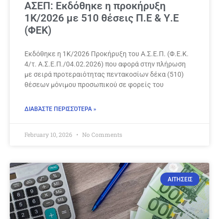
ΑΣΕΠ: Εκδόθηκε η προκήρυξη
1Κ/2026 με 510 θέσεις Π.Ε & Υ.Ε
(ΦΕΚ)
Εκδόθηκε η 1Κ/2026 Προκήρυξη του Α.Σ.Ε.Π. (Φ.Ε.Κ.
4/τ. Α.Σ.Ε.Π./04.02.2026) που αφορά στην πλήρωση
με σειρά προτεραιότητας πεντακοσίων δέκα (510)
θέσεων μόνιμου προσωπικού σε φορείς του
ΔΙΑΒΆΣΤΕ ΠΕΡΙΣΣΌΤΕΡΑ »
February 10, 2026
No Comments
ΑΙΤΗΣΕΙΣ