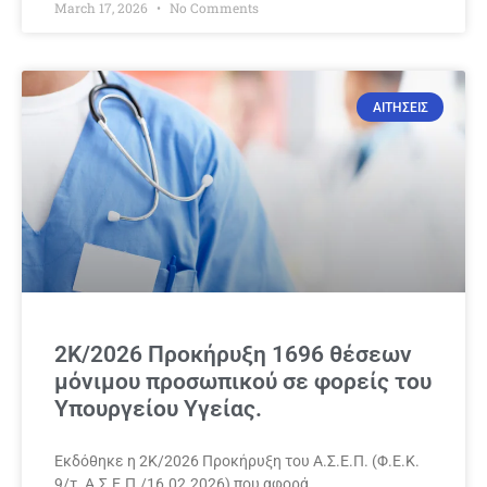
March 17, 2026
No Comments
ΑΙΤΗΣΕΙΣ
2Κ/2026 Προκήρυξη 1696 θέσεων
μόνιμου προσωπικού σε φορείς του
Υπουργείου Υγείας.
Εκδόθηκε η 2Κ/2026 Προκήρυξη του Α.Σ.Ε.Π. (Φ.Ε.Κ.
9/τ. Α.Σ.Ε.Π./16.02.2026) που αφορά