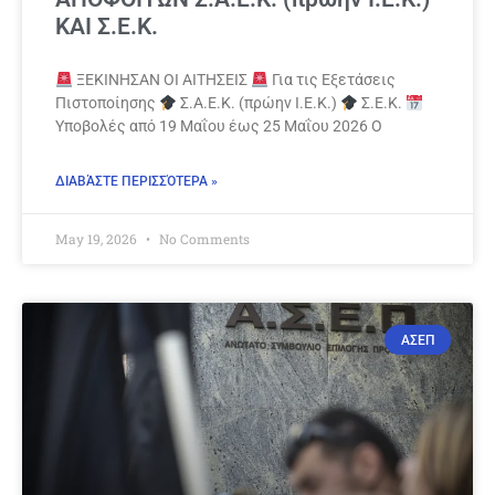
ΚΑΙ Σ.Ε.Κ.
ΞΕΚΙΝΗΣΑΝ ΟΙ ΑΙΤΗΣΕΙΣ
Για τις Εξετάσεις
Πιστοποίησης
Σ.Α.Ε.Κ. (πρώην Ι.Ε.Κ.)
Σ.Ε.Κ.
Υποβολές από 19 Μαΐου έως 25 Μαΐου 2026 Ο
ΔΙΑΒΆΣΤΕ ΠΕΡΙΣΣΌΤΕΡΑ »
May 19, 2026
No Comments
ΑΣΕΠ