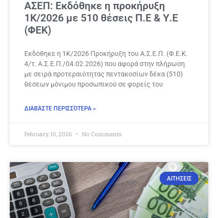
ΑΣΕΠ: Εκδόθηκε η προκήρυξη
1Κ/2026 με 510 θέσεις Π.Ε & Υ.Ε
(ΦΕΚ)
Εκδόθηκε η 1Κ/2026 Προκήρυξη του Α.Σ.Ε.Π. (Φ.Ε.Κ.
4/τ. Α.Σ.Ε.Π./04.02.2026) που αφορά στην πλήρωση
με σειρά προτεραιότητας πεντακοσίων δέκα (510)
θέσεων μόνιμου προσωπικού σε φορείς του
ΔΙΑΒΆΣΤΕ ΠΕΡΙΣΣΌΤΕΡΑ »
February 10, 2026
No Comments
ΑΙΤΗΣΕΙΣ