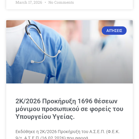
March 17, 2026
No Comments
ΑΙΤΗΣΕΙΣ
2Κ/2026 Προκήρυξη 1696 θέσεων
μόνιμου προσωπικού σε φορείς του
Υπουργείου Υγείας.
Εκδόθηκε η 2Κ/2026 Προκήρυξη του Α.Σ.Ε.Π. (Φ.Ε.Κ.
9/τ. Α.Σ.Ε.Π./16.02.2026) που αφορά