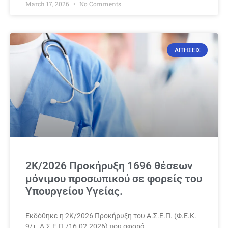
March 17, 2026
No Comments
ΑΙΤΗΣΕΙΣ
2Κ/2026 Προκήρυξη 1696 θέσεων
μόνιμου προσωπικού σε φορείς του
Υπουργείου Υγείας.
Εκδόθηκε η 2Κ/2026 Προκήρυξη του Α.Σ.Ε.Π. (Φ.Ε.Κ.
9/τ. Α.Σ.Ε.Π./16.02.2026) που αφορά