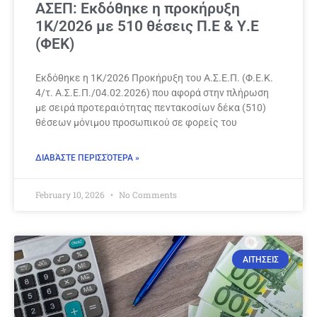
ΑΣΕΠ: Εκδόθηκε η προκήρυξη
1Κ/2026 με 510 θέσεις Π.Ε & Υ.Ε
(ΦΕΚ)
Εκδόθηκε η 1Κ/2026 Προκήρυξη του Α.Σ.Ε.Π. (Φ.Ε.Κ.
4/τ. Α.Σ.Ε.Π./04.02.2026) που αφορά στην πλήρωση
με σειρά προτεραιότητας πεντακοσίων δέκα (510)
θέσεων μόνιμου προσωπικού σε φορείς του
ΔΙΑΒΆΣΤΕ ΠΕΡΙΣΣΌΤΕΡΑ »
February 10, 2026
No Comments
ΑΙΤΗΣΕΙΣ