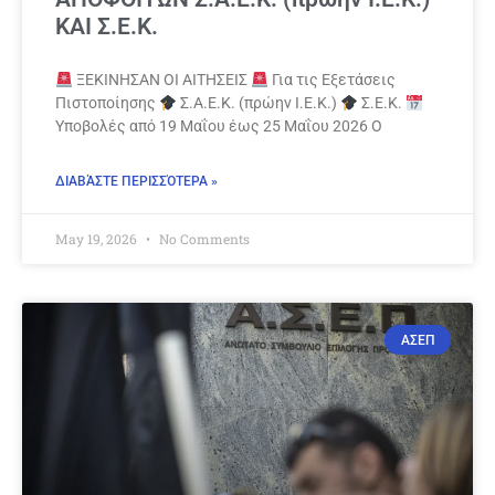
ΚΑΙ Σ.Ε.Κ.
ΞΕΚΙΝΗΣΑΝ ΟΙ ΑΙΤΗΣΕΙΣ
Για τις Εξετάσεις
Πιστοποίησης
Σ.Α.Ε.Κ. (πρώην Ι.Ε.Κ.)
Σ.Ε.Κ.
Υποβολές από 19 Μαΐου έως 25 Μαΐου 2026 Ο
ΔΙΑΒΆΣΤΕ ΠΕΡΙΣΣΌΤΕΡΑ »
May 19, 2026
No Comments
ΑΣΕΠ