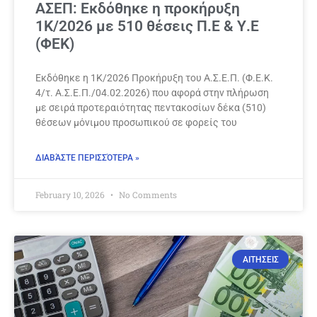
ΑΣΕΠ: Εκδόθηκε η προκήρυξη
1Κ/2026 με 510 θέσεις Π.Ε & Υ.Ε
(ΦΕΚ)
Εκδόθηκε η 1Κ/2026 Προκήρυξη του Α.Σ.Ε.Π. (Φ.Ε.Κ.
4/τ. Α.Σ.Ε.Π./04.02.2026) που αφορά στην πλήρωση
με σειρά προτεραιότητας πεντακοσίων δέκα (510)
θέσεων μόνιμου προσωπικού σε φορείς του
ΔΙΑΒΆΣΤΕ ΠΕΡΙΣΣΌΤΕΡΑ »
February 10, 2026
No Comments
ΑΙΤΗΣΕΙΣ