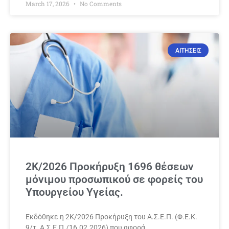
March 17, 2026
No Comments
ΑΙΤΗΣΕΙΣ
2Κ/2026 Προκήρυξη 1696 θέσεων
μόνιμου προσωπικού σε φορείς του
Υπουργείου Υγείας.
Εκδόθηκε η 2Κ/2026 Προκήρυξη του Α.Σ.Ε.Π. (Φ.Ε.Κ.
9/τ. Α.Σ.Ε.Π./16.02.2026) που αφορά