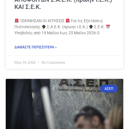
ΚΑΙ Σ.Ε.Κ.
ΞΕΚΙΝΗΣΑΝ ΟΙ ΑΙΤΗΣΕΙΣ
Για τις Εξετάσεις
Πιστοποίησης
Σ.Α.Ε.Κ. (πρώην Ι.Ε.Κ.)
Σ.Ε.Κ.
Υποβολές από 19 Μαΐου έως 25 Μαΐου 2026 Ο
ΔΙΑΒΆΣΤΕ ΠΕΡΙΣΣΌΤΕΡΑ »
May 19, 2026
No Comments
ΑΣΕΠ